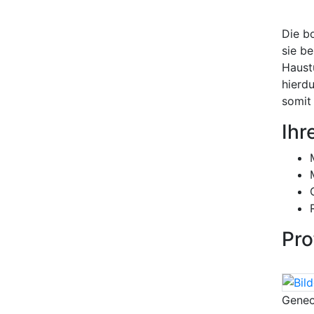
Die b
sie b
Haust
hierd
somit 
Ihr
Pro
Geneo