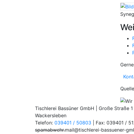
Syneg
Wei
Gerne
Konta
Quell
Tischlerei Bassüner GmbH | Große Straße 
Wackersleben
Telefon:
039401 / 50803
| Fax: 039401 / 51
spamabwehr.
mail@tischlerei-bassuener-gm