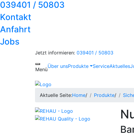
039401 / 50803
Kontakt
Anfahrt
Jobs
Jetzt informieren:
039401 / 50803
Über uns
Produkte
Service
Aktuelles
J
Toggle navigation
Menü
Aktuelle Seite:
Home
/
Produkte
/
Sich
Nu
Ba