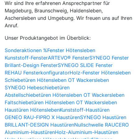
Wir sind Ihre erfahrenen Ansprechpartner für
Magdeburg, Braunschweig, Haldensleben,
Aschersleben und Umgebung. Wir freuen uns auf Ihren
Anruf.
Unser Produktangebot im Überblick:
Sonderaktionen %
Fenster Hötensleben
Kunststoff-Fenster
ARTEVO® Fenster
SYNEGO Fenster
Brillant-Design Fenster
SYNEGO SLIDE Fenster
REHAU Fensterkonfigurator
Holz-Fenster Hötensleben
Schiebetüren Hötensleben OT Wackersleben
SYNEGO Hebeschiebetüren
Abstellschiebetüren Hötensleben OT Wackersleben
Faltschiebetüren Hötensleben OT Wackersleben
Haustüren Hötensleben
Kunststoff-Haustüren
GENEO RAU-FIPRO X Haustüren
SYNEGO Haustüren
BRILLANT-DESIGN Haustüren
Nullschwelle RAUCERO
Aluminium-Haustüren
Holz-Aluminium-Haustüren