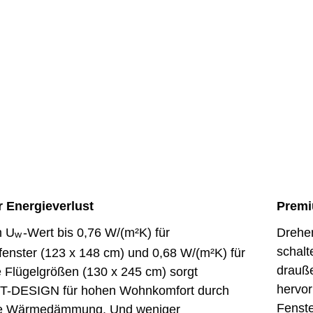
r Energieverlust
Premi
m U
-Wert bis 0,76 W/(m²K) für
Drehen
w
schalt
enster (123 x 148 cm) und 0,68 W/(m²K) für
drauße
 Flügelgrößen (130 x 245 cm) sorgt
hervo
-DESIGN für hohen Wohnkomfort durch
Fenste
te Wärmedämmung. Und weniger