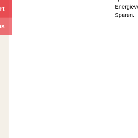
Energieve
rt
Sparen.
bs