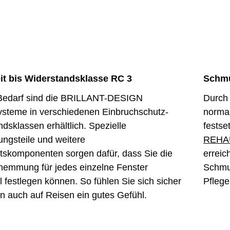
it bis Widerstandsklasse RC 3
Schmu
Bedarf sind die BRILLANT-DESIGN
Durch 
ysteme in verschiedenen Einbruchschutz-
normal
dsklassen erhältlich. Spezielle
festse
ungsteile und weitere
REHAU 
itskomponenten sorgen dafür, dass Sie die
erreic
hemmung für jedes einzelne Fenster
Schmut
ll festlegen können. So fühlen Sie sich sicher
Pfleg
n auch auf Reisen ein gutes Gefühl.