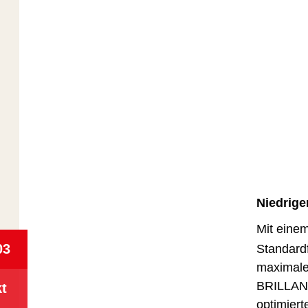
Niedrige
Mit eine
03
Standardf
maximale
BRILLANT
t
optimier