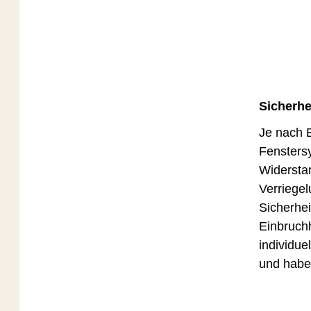
Sicherhe
Je nach 
Fensters
Widerstan
Verriegel
Sicherhe
Einbruch
individue
und habe