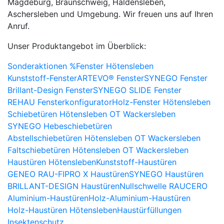
Magdeburg, Braunschweig, Haldensleben,
Aschersleben und Umgebung. Wir freuen uns auf Ihren
Anruf.
Unser Produktangebot im Überblick:
Sonderaktionen %
Fenster Hötensleben
Kunststoff-Fenster
ARTEVO® Fenster
SYNEGO Fenster
Brillant-Design Fenster
SYNEGO SLIDE Fenster
REHAU Fensterkonfigurator
Holz-Fenster Hötensleben
Schiebetüren Hötensleben OT Wackersleben
SYNEGO Hebeschiebetüren
Abstellschiebetüren Hötensleben OT Wackersleben
Faltschiebetüren Hötensleben OT Wackersleben
Haustüren Hötensleben
Kunststoff-Haustüren
GENEO RAU-FIPRO X Haustüren
SYNEGO Haustüren
BRILLANT-DESIGN Haustüren
Nullschwelle RAUCERO
Aluminium-Haustüren
Holz-Aluminium-Haustüren
Holz-Haustüren Hötensleben
Haustürfüllungen
Insektenschutz